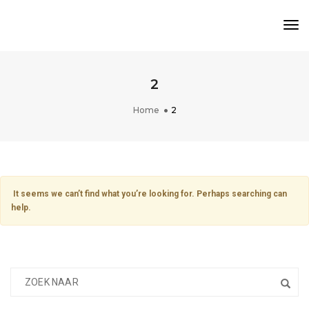
Tog
Nav
2
Home
2
It seems we can’t find what you’re looking for. Perhaps searching can
help.