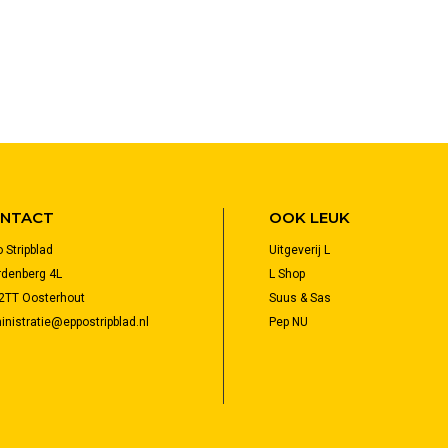
NTACT
OOK LEUK
 Stripblad
Uitgeverij L
rdenberg 4L
L Shop
2TT Oosterhout
Suus & Sas
nistratie@eppostripblad.nl
Pep NU