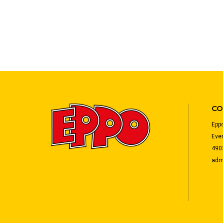
CO
Eppo
Eve
490
admi